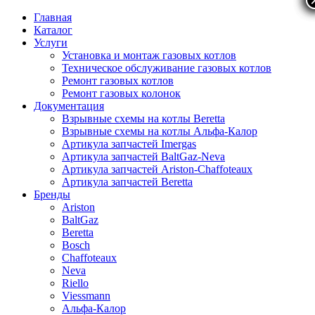
Главная
Каталог
Услуги
Установка и монтаж газовых котлов
Техническое обслуживание газовых котлов
Ремонт газовых котлов
Ремонт газовых колонок
Документация
Взрывные схемы на котлы Beretta
Взрывные схемы на котлы Альфа-Калор
Артикула запчастей Imergas
Артикула запчастей BaltGaz-Neva
Артикула запчастей Ariston-Chaffoteaux
Артикула запчастей Beretta
Бренды
Ariston
BaltGaz
Beretta
Bosch
Chaffoteaux
Neva
Riello
Viessmann
Альфа-Калор