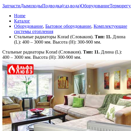
Запчасти
Дымоходы
Подводка(газ,вода)
Оборудование
Терморегу
Home
Каталог
Оборудование
,
Бытовое оборудование
,
Комплектующие
системы отопления
Стальные радиаторы Korad (Словакия).
Тип: 11.
Длина
(L): 400 – 3000 мм. Высота (H): 300-900 мм.
Стальные радиаторы Korad (Словакия).
Тип: 11.
Длина (L):
400 – 3000 мм. Высота (H): 300-900 мм.