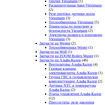
Прочее Viessmann
(1)
Расширительные баки Viessmann
(2)
Реле протока, датчики холла
Viessmann
(3)
Теплообменники Viessmann
(5)
Термостаты по перегреву и
безопасности Viessmann
(2)
Электроды розжига и ионизации
Viessmann
(3)
Запчасти на Westen
(2)
Теплообменники Wester
(1)
Запчасти на Wolf
(1)
Запчасти на ZOOM Boilers Master
(1)
Запчасти на Альфа-Калор
(46)
Вентиляторы Альфа Калор
(4)
Газовые клапана,
электромагниты Альфа Калор
(1)
Группа ГВС и гидравлические
комплектующие Альфа Калор
(2)
Датчики NTC и температуры
Альфа Калор
(2)
Платы управления Альфа-Калор
(12)
Прессостаты, реле давления