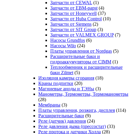
Запчасти от CEWAL
(1)
Запчасти от EBM-papst
(4)
Запчасти от Honeywell
(37)
Запчасти от Huba Control
(10)
Запчасти от Siemens
(2)
Запчасти от SIT Group
(3)
Запчасти от VALMEX GROUP
(7)
Насосы Grundfos
(6)
Насосы Wilo
(24)
Платы управления от Nordgas
(5)
Расширительные баки и
гидроаккумуляторы от CIMM
(1)
Теплообменник и расширительные
баки Zilmet
(5)
Изоляция камеры сгорания
(18)
Краны подпитки
(20)
Магниевые аноды и ТЭНы
(3)
Манометры, Термометры, Термоманометры
(28)
Мембраны
(3)
Платы управления, розжига, дисплея
(114)
Расширительные баки
(9)
Реле (датчик) давления
(24)
Реле давления дыма (прессостат)
(33)
Реле протока и датчики Холла
(28)