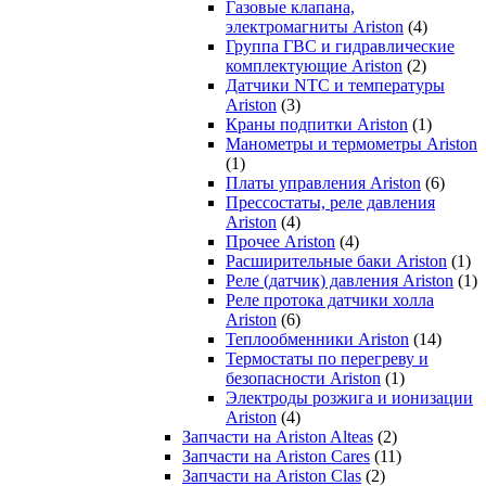
Газовые клапана,
электромагниты Ariston
(4)
Группа ГВС и гидравлические
комплектующие Ariston
(2)
Датчики NTC и температуры
Ariston
(3)
Краны подпитки Ariston
(1)
Манометры и термометры Ariston
(1)
Платы управления Ariston
(6)
Прессостаты, реле давления
Ariston
(4)
Прочее Ariston
(4)
Расширительные баки Ariston
(1)
Реле (датчик) давления Ariston
(1)
Реле протока датчики холла
Ariston
(6)
Теплообменники Ariston
(14)
Термостаты по перегреву и
безопасности Ariston
(1)
Электроды розжига и ионизации
Ariston
(4)
Запчасти на Ariston Alteas
(2)
Запчасти на Ariston Cares
(11)
Запчасти на Ariston Clas
(2)