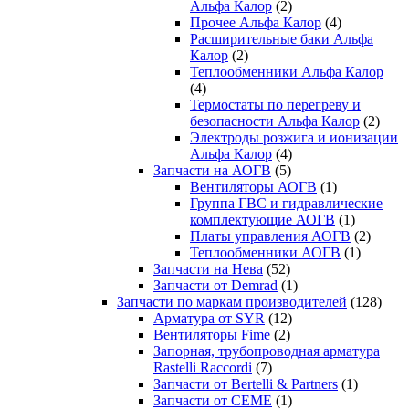
Альфа Калор
(2)
Прочее Альфа Калор
(4)
Расширительные баки Альфа
Калор
(2)
Теплообменники Альфа Калор
(4)
Термостаты по перегреву и
безопасности Альфа Калор
(2)
Электроды розжига и ионизации
Альфа Калор
(4)
Запчасти на АОГВ
(5)
Вентиляторы АОГВ
(1)
Группа ГВС и гидравлические
комплектующие АОГВ
(1)
Платы управления АОГВ
(2)
Теплообменники АОГВ
(1)
Запчасти на Нева
(52)
Запчасти от Demrad
(1)
Запчасти по маркам производителей
(128)
Арматура от SYR
(12)
Вентиляторы Fime
(2)
Запорная, трубопроводная арматура
Rastelli Raccordi
(7)
Запчасти от Bertelli & Partners
(1)
Запчасти от CEME
(1)