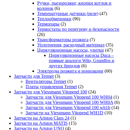
Ручки, пьезорозжиг, кнопки котлов и
колонок
(6)
Температурные датчики (реле)
(47)
Теплообменники
(96)
Термопары
(2)
Термостаты по перегреву и безопасности
(26)
Трансформаторы розжига
(7)
Уплотнения, расходный материал
(35)
Циркуляционные насосы, улитки
(47)
Циркуляционные насосы Duca –
прямые аналоги Wilo, Grundfos и
других брендов
(6)
Электроды розжига и ионизации
(60)
Запчасти для Termet
(3)
Вентиляторы Termet
(1)
Платы управления Termet
(2)
Запчасти для Viessmann Vitopend 100
(24)
Запчасти для Viessmann Vitopend 100 WH04
(1)
Запчасти для Viessmann Vitopend 100 WH0A
(6)
Запчасти для Viessmann Vitopend 100 wh1b
(14)
Запчасти на Viessmann Vitopend WH1D
(10)
Запчасти на Ariston Class 24
(1)
Запчасти на Ariston MATIS
(15)
Запчасти на Ariston UNO
(4)