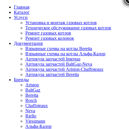
Главная
Каталог
Услуги
Установка и монтаж газовых котлов
Техническое обслуживание газовых котлов
Ремонт газовых котлов
Ремонт газовых колонок
Документация
Взрывные схемы на котлы Beretta
Взрывные схемы на котлы Альфа-Калор
Артикула запчастей Imergas
Артикула запчастей BaltGaz-Neva
Артикула запчастей Ariston-Chaffoteaux
Артикула запчастей Beretta
Бренды
Ariston
BaltGaz
Beretta
Bosch
Chaffoteaux
Neva
Riello
Viessmann
Альфа-Калор