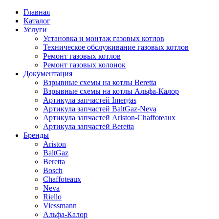
Главная
Каталог
Услуги
Установка и монтаж газовых котлов
Техническое обслуживание газовых котлов
Ремонт газовых котлов
Ремонт газовых колонок
Документация
Взрывные схемы на котлы Beretta
Взрывные схемы на котлы Альфа-Калор
Артикула запчастей Imergas
Артикула запчастей BaltGaz-Neva
Артикула запчастей Ariston-Chaffoteaux
Артикула запчастей Beretta
Бренды
Ariston
BaltGaz
Beretta
Bosch
Chaffoteaux
Neva
Riello
Viessmann
Альфа-Калор