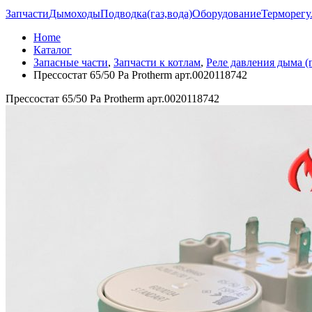
Запчасти
Дымоходы
Подводка(газ,вода)
Оборудование
Терморегу
Home
Каталог
Запасные части
,
Запчасти к котлам
,
Реле давления дыма (
Прессостат 65/50 Pa Protherm арт.0020118742
Прессостат 65/50 Pa Protherm арт.0020118742