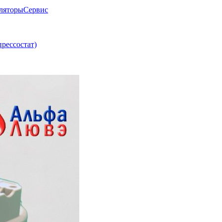
ляторы
Сервис
прессостат)