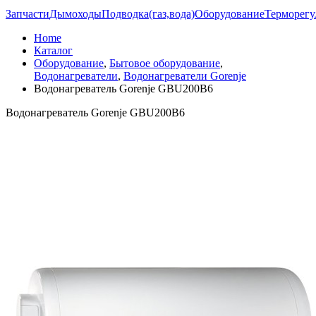
Запчасти
Дымоходы
Подводка(газ,вода)
Оборудование
Терморегу
Home
Каталог
Оборудование
,
Бытовое оборудование
,
Водонагреватели
,
Водонагреватели Gorenje
Водонагреватель Gorenje GBU200B6
Водонагреватель Gorenje GBU200B6