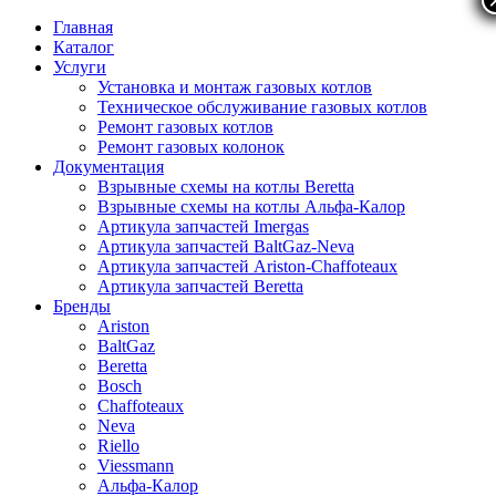
Главная
Каталог
Услуги
Установка и монтаж газовых котлов
Техническое обслуживание газовых котлов
Ремонт газовых котлов
Ремонт газовых колонок
Документация
Взрывные схемы на котлы Beretta
Взрывные схемы на котлы Альфа-Калор
Артикула запчастей Imergas
Артикула запчастей BaltGaz-Neva
Артикула запчастей Ariston-Chaffoteaux
Артикула запчастей Beretta
Бренды
Ariston
BaltGaz
Beretta
Bosch
Chaffoteaux
Neva
Riello
Viessmann
Альфа-Калор