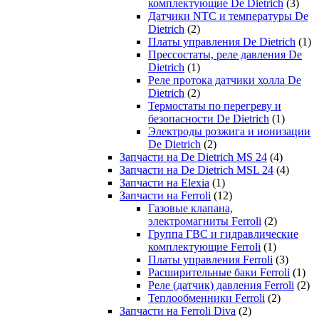
комплектующие De Dietrich
(3)
Датчики NTC и температуры De
Dietrich
(2)
Платы управления De Dietrich
(1)
Прессостаты, реле давления De
Dietrich
(1)
Реле протока датчики холла De
Dietrich
(2)
Термостаты по перегреву и
безопасности De Dietrich
(1)
Электроды розжига и ионизации
De Dietrich
(2)
Запчасти на De Dietrich MS 24
(4)
Запчасти на De Dietrich MSL 24
(4)
Запчасти на Elexia
(1)
Запчасти на Ferroli
(12)
Газовые клапана,
электромагниты Ferroli
(2)
Группа ГВС и гидравлические
комплектующие Ferroli
(1)
Платы управления Ferroli
(3)
Расширительные баки Ferroli
(1)
Реле (датчик) давления Ferroli
(2)
Теплообменники Ferroli
(2)
Запчасти на Ferroli Diva
(2)