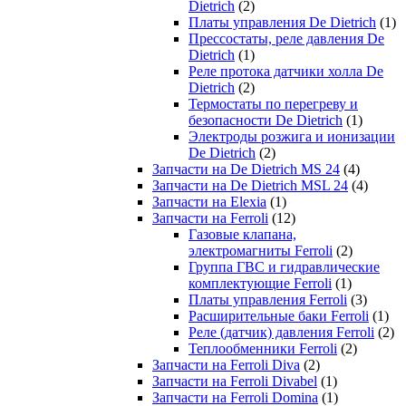
Dietrich
(2)
Платы управления De Dietrich
(1)
Прессостаты, реле давления De
Dietrich
(1)
Реле протока датчики холла De
Dietrich
(2)
Термостаты по перегреву и
безопасности De Dietrich
(1)
Электроды розжига и ионизации
De Dietrich
(2)
Запчасти на De Dietrich MS 24
(4)
Запчасти на De Dietrich MSL 24
(4)
Запчасти на Elexia
(1)
Запчасти на Ferroli
(12)
Газовые клапана,
электромагниты Ferroli
(2)
Группа ГВС и гидравлические
комплектующие Ferroli
(1)
Платы управления Ferroli
(3)
Расширительные баки Ferroli
(1)
Реле (датчик) давления Ferroli
(2)
Теплообменники Ferroli
(2)
Запчасти на Ferroli Diva
(2)
Запчасти на Ferroli Divabel
(1)
Запчасти на Ferroli Domina
(1)