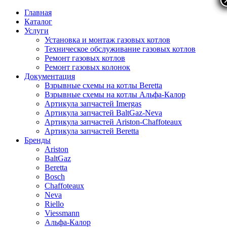
Главная
Каталог
Услуги
Установка и монтаж газовых котлов
Техническое обслуживание газовых котлов
Ремонт газовых котлов
Ремонт газовых колонок
Документация
Взрывные схемы на котлы Beretta
Взрывные схемы на котлы Альфа-Калор
Артикула запчастей Imergas
Артикула запчастей BaltGaz-Neva
Артикула запчастей Ariston-Chaffoteaux
Артикула запчастей Beretta
Бренды
Ariston
BaltGaz
Beretta
Bosch
Chaffoteaux
Neva
Riello
Viessmann
Альфа-Калор