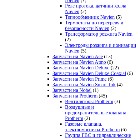
Navien
(7)
Реле протока, датчики холла
Navien
(2)
Теплообменник Navien
(5)
Термостаты по перегреву и
безопасности Navien
(2)
Трансформатор розжига Navien
(2)
Электроды розжига и ионизации
Navien
(5)
Запчасти на Navien Ace
(13)
Запчасти на Navien Atmo
(6)
Запчасти на Navien Deluxe
(22)
Запчасти на Navien Deluxe Coaxial
(6)
Запчасти на Navien Prime
(6)
Запчасти на Navien Smart Tok
(4)
Запчасти на Nobel
(1)
Запчасти на Protherm
(45)
Вентиляторы Protherm
(3)
Воздушные и
предохранительные клапана
Protherm
(2)
Газовые клапана,
электромагниты Protherm
(6)
Группа ГВС и гидравлические