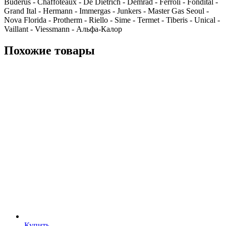
Buderus - Chaffoteaux - De Dietrich - Demrad - Ferroli - Fondital -
Grand Ital - Hermann - Immergas - Junkers - Master Gas Seoul -
Nova Florida - Protherm - Riello - Sime - Termet - Tiberis - Unical -
Vaillant - Viessmann - Альфа-Калор
Похожие товары
Купить