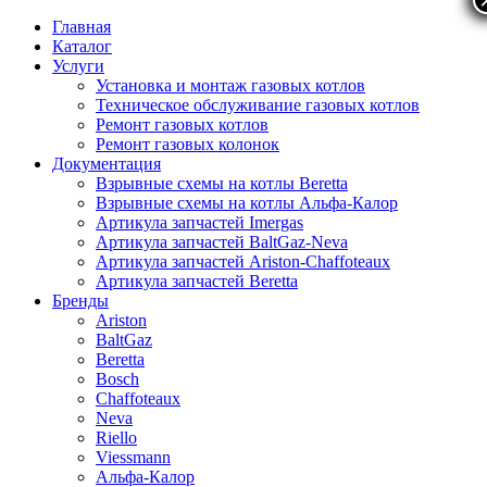
Главная
Каталог
Услуги
Установка и монтаж газовых котлов
Техническое обслуживание газовых котлов
Ремонт газовых котлов
Ремонт газовых колонок
Документация
Взрывные схемы на котлы Beretta
Взрывные схемы на котлы Альфа-Калор
Артикула запчастей Imergas
Артикула запчастей BaltGaz-Neva
Артикула запчастей Ariston-Chaffoteaux
Артикула запчастей Beretta
Бренды
Ariston
BaltGaz
Beretta
Bosch
Chaffoteaux
Neva
Riello
Viessmann
Альфа-Калор